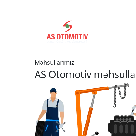
Əsas səhifə
Məh
Məhsullarımız
AS Otomotiv məhsulla