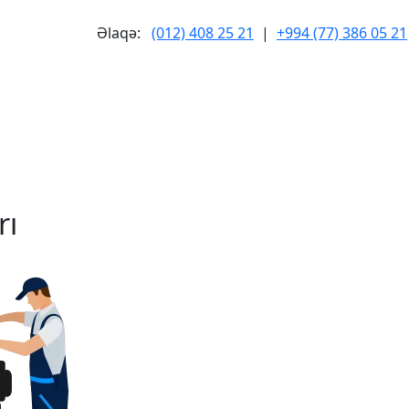
Əlaqə:
(012) 408 25 21
|
+994 (77) 386 05 21
sullarımız
Xidmətlərimiz
Əlaqə
rı