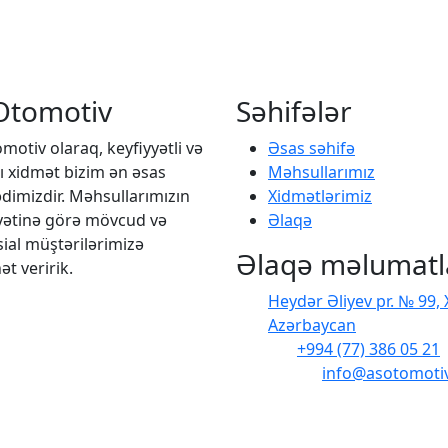
Otomotiv
Səhifələr
motiv olaraq, keyfiyyətli və
Əsas səhifə
lı xidmət bizim ən əsas
Məhsullarımız
imizdir. Məhsullarımızın
Xidmətlərimiz
yətinə görə mövcud və
Əlaqə
ial müştərilərimizə
Əlaqə məlumatl
t veririk.
Heydər Əliyev pr. № 99,
Azərbaycan
Tel
:
+994 (77) 386 05 21
E-mail
:
info@asotomotiv