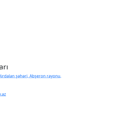
arı
 Xırdalan şəhəri, Abşeron rayonu,
.az