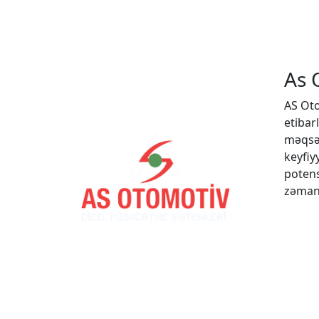
As 
AS Oto
etibar
məqsəd
keyfiy
potens
zəmanə