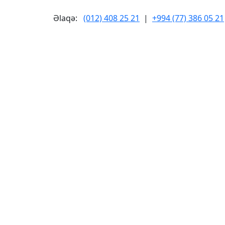
Əlaqə:
(012) 408 25 21
|
+994 (77) 386 05 21
sullarımız
Xidmətlərimiz
Əlaqə