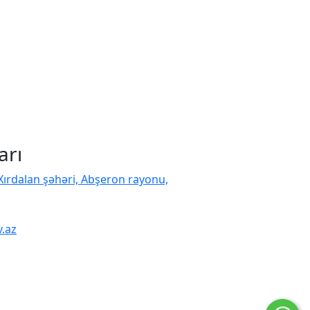
arı
 Xırdalan şəhəri, Abşeron rayonu,
.az