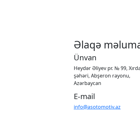
Əlaqə məluma
Ünvan
Heydər Əliyev pr. № 99, Xırd
şəhəri, Abşeron rayonu,
Azərbaycan
E-mail
info@asotomotiv.az