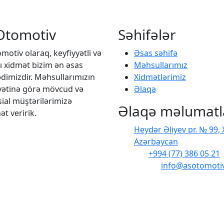
Otomotiv
Səhifələr
motiv olaraq, keyfiyyətli və
Əsas səhifə
lı xidmət bizim ən əsas
Məhsullarımız
imizdir. Məhsullarımızın
Xidmətlərimiz
yətinə görə mövcud və
Əlaqə
ial müştərilərimizə
Əlaqə məlumatl
t veririk.
Heydər Əliyev pr. № 99,
Azərbaycan
Tel
:
+994 (77) 386 05 21
E-mail
:
info@asotomotiv