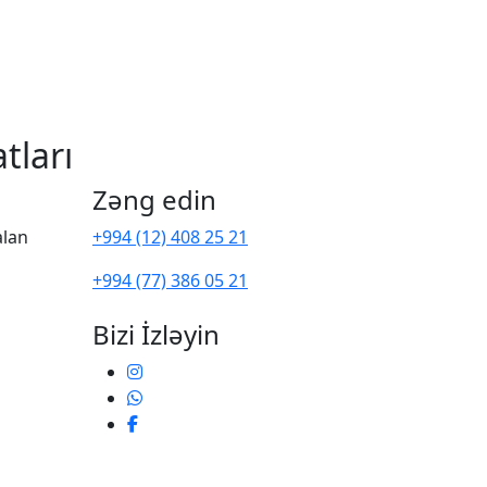
tları
Zəng edin
alan
+994 (12) 408 25 21
+994 (77) 386 05 21
Bizi İzləyin