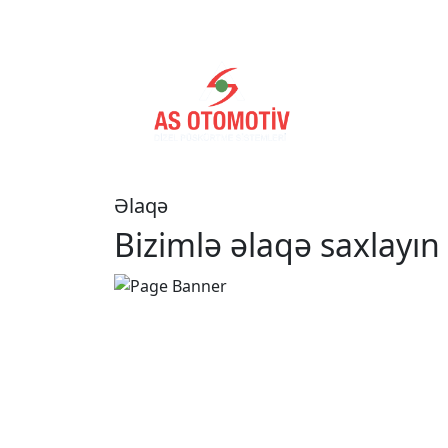
Əsas səhifə
Məh
Əlaqə
Bizimlə əlaqə saxlayın