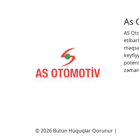
As 
AS Oto
etibar
məqsəd
keyfiy
potens
zəmanə
© 2026 Bütün Hüquqlar Qorunur |